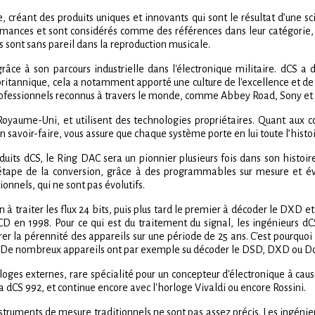
, créant des produits uniques et innovants qui sont le résultat d’une sc
mances et sont considérés comme des références dans leur catégorie, 
 sont sans pareil dans la reproduction musicale.
t grâce à son parcours industrielle dans l'électronique militaire. dCS 
itannique, cela a notamment apporté une culture de l'excellence et de la
rofessionnels reconnus à travers le monde, comme Abbey Road, Sony et U
Royaume-Uni, et utilisent des technologies propriétaires. Quant aux co
 savoir-faire, vous assure que chaque système porte en lui toute l’histo
ts dCS, le Ring DAC sera un pionnier plusieurs fois dans son histoire
 étape de la conversion, grâce à des programmables sur mesure et évo
onnels, qui ne sont pas évolutifs.
ion à traiter les flux 24 bits, puis plus tard le premier à décoder le DXD 
 CD en 1998. Pour ce qui est du traitement du signal, les ingénieurs dC
rer la pérennité des appareils sur une période de 25 ans. C'est pourquoi i
 De nombreux appareils ont par exemple su décoder le DSD, DXD ou DoP a
ges externes, rare spécialité pour un concepteur d'électronique à cause 
 dCS 992, et continue encore avec l'horloge Vivaldi ou encore Rossini.
instruments de mesure traditionnels ne sont pas assez précis. Les ingén