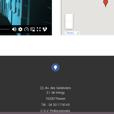
22, Av. des Genévriers
Z.I. de Vongy
74200 Thonon
Tél. : 04 50 17 00 49
C.G.V. Professionnels