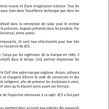
ience exacte et d’une imagination créative. Tous les
aussi bien dans l’excellence technique que dans les
a débuté dans la conception de radar pour le secteur
 précision, toujours présente dans les produits. Par
niversal, entre autres.
mposants, ils sont tous sélectionnés pour leur très
ire novatrice de dCS.
. Conçu par les ingénieurs de la marque en 1989, il
lutifs dans le temps. Cela permet d'optimiser les
et le DoP. Une autre marque anglaise, Arcam, utilisera
S se chargent d'écrire le code de conversion et des
ls intègrent, afin de prévenir les évolutions à venir,
lors qu'ils étaient sortis avant ces formats.
de l'expertise nécessaire à ce sujet. dCS a fait part
ieurs mettent donc au point eux-mêmes des appareils