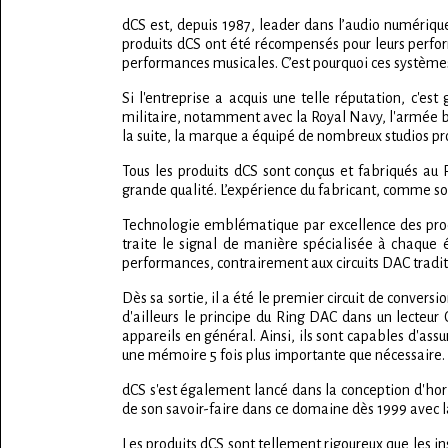
dCS est, depuis 1987, leader dans l’audio numérique
produits dCS ont été récompensés pour leurs perfor
performances musicales. C’est pourquoi ces systèmes
Si l'entreprise a acquis une telle réputation, c'es
militaire, notamment avec la Royal Navy, l'armée br
la suite, la marque a équipé de nombreux studios p
Tous les produits dCS sont conçus et fabriqués au 
grande qualité. L’expérience du fabricant, comme son
Technologie emblématique par excellence des produi
traite le signal de manière spécialisée à chaque
performances, contrairement aux circuits DAC traditi
Dès sa sortie, il a été le premier circuit de convers
d'ailleurs le principe du Ring DAC dans un lecteur
appareils en général. Ainsi, ils sont capables d'assu
une mémoire 5 fois plus importante que nécessaire.
dCS s'est également lancé dans la conception d'horlo
de son savoir-faire dans ce domaine dès 1999 avec la
Les produits dCS sont tellement rigoureux que les 