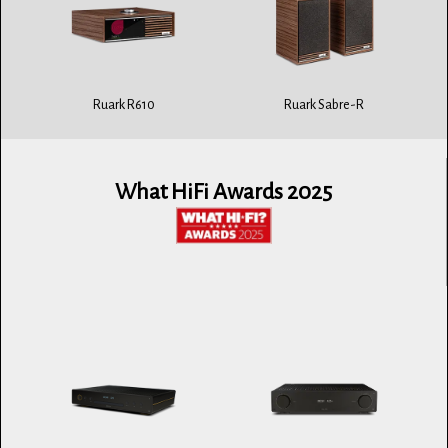
Ruark R610
Ruark Sabre-R
What HiFi Awards 2025