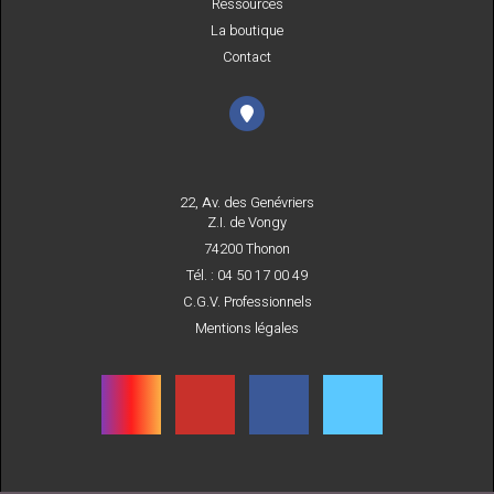
Ressources
La boutique
Contact
22, Av. des Genévriers
Z.I. de Vongy
74200 Thonon
Tél. : 04 50 17 00 49
C.G.V. Professionnels
Mentions légales