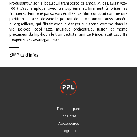
Produisant un son si beau qu’il transperce les âmes, Miles Davis (1926-
1991) s’est employé avec un suprême raffinement à briser les
frontières. Emmené par sa voix éraillée, ce film, construit comme une
partition de jazz, dessine le portrait de ce visionnaire aussi sincère
qu’orgueilleux, qui flirtait avec le danger sur scène comme dans la
vie. Be-bop, cool jazz, musique orchestrale, fusion et même
précurseur du hip-hop : le trompettiste, ami de Prince, était assoiffé
d’expériences avant-gardistes.
Plus d'infos
Electroniques
Enceintes
Accessoires
Intégration