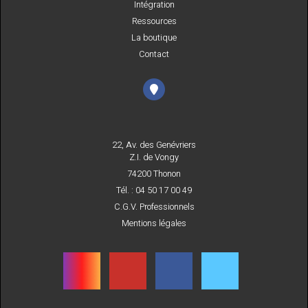
Intégration
Ressources
La boutique
Contact
22, Av. des Genévriers
Z.I. de Vongy
74200 Thonon
Tél. : 04 50 17 00 49
C.G.V. Professionnels
Mentions légales