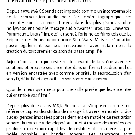
conservant une forte présence aux États-Unis.
Depuis 1973, M&K Sound s’est imposée comme un incontournable
de la reproduction audio pour l’art cinématographique, ses
enceintes sont d’ailleurs utilisées dans les plus grands studios
hollywoodiens pour le mixage audio (Warner Bros, Fox, Universal,
Paramount, LucasFilm, etc.) et sont à l’origine de films tels que Le
Seigneur des Anneaux ou encore Star Wars. Mais sa réputation
passe également par ses innovations, avec notamment la
création du tout premier caisson de basse amplifié.
Aujourd’hui la marque reste sur le devant de la scène avec ses
solutions et propose ses enceintes dans un format traditionnel ou
en version encastrée avec comme priorité, la reproduction d’un
son 3D, détaillé et explosif… un son comme au cinéma.
Quoi de mieux que mieux pour une salle privée que les enceintes
qui ont mixé vos films ?
Depuis plus de 40 ans M&K Sound a su s’imposer comme une
référence auprès des studios de mixage à travers le monde. Grâce
aux exigences imposées par ces derniers en matière de restitution
sonore, la marque a développé au fur et à mesure des années des
produits d’exception capables de restituer de manière la plus
fidèle possible les bandes sonores. Les sensations sont