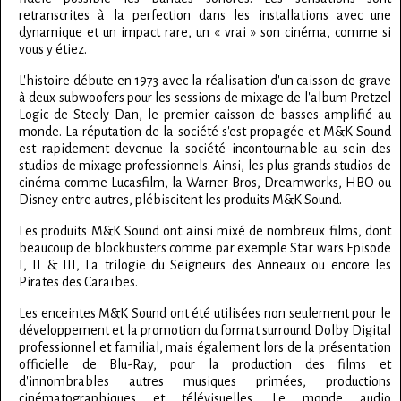
retranscrites à la perfection dans les installations avec une
dynamique et un impact rare, un « vrai » son cinéma, comme si
vous y étiez.
L'histoire débute en 1973 avec la réalisation d'un caisson de grave
à deux subwoofers pour les sessions de mixage de l'album Pretzel
Logic de Steely Dan, le premier caisson de basses amplifié au
monde. La réputation de la société s'est propagée et M&K Sound
est rapidement devenue la société incontournable au sein des
studios de mixage professionnels. Ainsi, les plus grands studios de
cinéma comme Lucasfilm, la Warner Bros, Dreamworks, HBO ou
Disney entre autres, plébiscitent les produits M&K Sound.
Les produits M&K Sound ont ainsi mixé de nombreux films, dont
beaucoup de blockbusters comme par exemple Star wars Episode
I, II & III, La trilogie du Seigneurs des Anneaux ou encore les
Pirates des Caraïbes.
Les enceintes M&K Sound ont été utilisées non seulement pour le
développement et la promotion du format surround Dolby Digital
professionnel et familial, mais également lors de la présentation
officielle de Blu-Ray, pour la production des films et
d'innombrables autres musiques primées, productions
cinématographiques et télévisuelles. Le monde audio