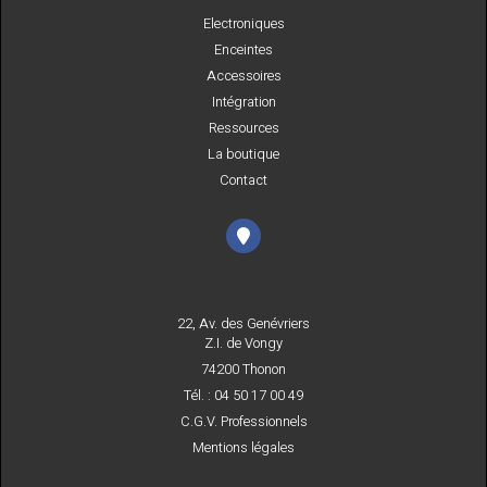
Electroniques
Enceintes
Accessoires
Intégration
Ressources
La boutique
Contact
22, Av. des Genévriers
Z.I. de Vongy
74200 Thonon
Tél. : 04 50 17 00 49
C.G.V. Professionnels
Mentions légales