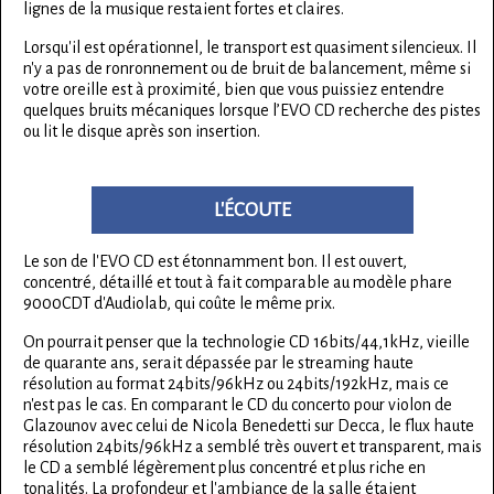
lignes de la musique restaient fortes et claires.
Lorsqu'il est opérationnel, le transport est quasiment silencieux. Il
n'y a pas de ronronnement ou de bruit de balancement, même si
votre oreille est à proximité, bien que vous puissiez entendre
quelques bruits mécaniques lorsque l’EVO CD recherche des pistes
ou lit le disque après son insertion.
L'ÉCOUTE
Le son de l'EVO CD est étonnamment bon. Il est ouvert,
concentré, détaillé et tout à fait comparable au modèle phare
9000CDT d'Audiolab, qui coûte le même prix.
On pourrait penser que la technologie CD 16bits/44,1kHz, vieille
de quarante ans, serait dépassée par le streaming haute
résolution au format 24bits/96kHz ou 24bits/192kHz, mais ce
n'est pas le cas. En comparant le CD du concerto pour violon de
Glazounov avec celui de Nicola Benedetti sur Decca, le flux haute
résolution 24bits/96kHz a semblé très ouvert et transparent, mais
le CD a semblé légèrement plus concentré et plus riche en
tonalités. La profondeur et l'ambiance de la salle étaient