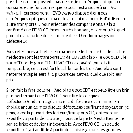
possible car il ne possède pas de sortie numérique optique ou
coaxiale, et ne fonctionne que lorsqu'il est associé à un EVO
75/150. Heureusement, l'EVO 75/150 dispose d'entrées
numériques optiques et coaxiales, ce qui m'a permis d'utiliser un
autre transport CD pour effectuer des comparaisons. Cela a
confirmé que l'EVO CD émet un très bon son, et a montré à quel
point il est capable de lire même des CD endommagés ou
défectueux.
Mes références actuelles en matière de lecture de CD de qualité
médiocre sont les transporteurs de CD Audiolab - le 6000CDT, le
7000CDT et le 9000CDT. L'EVO CD s'est avéré tout à fait
comparable, ce qui est fort louable, car les trois Audiolab sont
nettement supérieurs à la plupart des autres, quel que soit leur
prix.
Si on fait la fine bouche, l'Audiolab 9000CDT est peut-être un brin
plus performant que l'EVO CD pour lire les disques
défectueux/endommagés, mais la différence est minime. En
choisissant un de mes disques défectueux souffrant d'oxydation, je
peux, avec la plupart des lecteurs/transports CD, entendre un
« souffle » à partir de la piste 3. Lorsque la piste 9 est atteinte, le
son se brise et devient inécoutable. Avec l'EVO CD, un peu de
« souffle » était audible à partir de la piste 9, mais les grandes