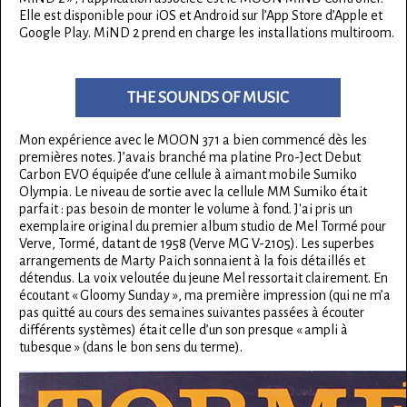
Elle est disponible pour iOS et Android sur l’App Store d’Apple et
Google Play. MiND 2 prend en charge les installations multiroom.
THE SOUNDS OF MUSIC
Mon expérience avec le MOON 371 a bien commencé dès les
premières notes. J’avais branché ma platine Pro-Ject Debut
Carbon EVO équipée d’une cellule à aimant mobile Sumiko
Olympia. Le niveau de sortie avec la cellule MM Sumiko était
parfait : pas besoin de monter le volume à fond. J'ai pris un
exemplaire original du premier album studio de Mel Tormé pour
Verve, Tormé, datant de 1958 (Verve MG V-2105). Les superbes
arrangements de Marty Paich sonnaient à la fois détaillés et
détendus. La voix veloutée du jeune Mel ressortait clairement. En
écoutant « Gloomy Sunday », ma première impression (qui ne m’a
pas quitté au cours des semaines suivantes passées à écouter
différents systèmes) était celle d’un son presque « ampli à
tubesque » (dans le bon sens du terme).