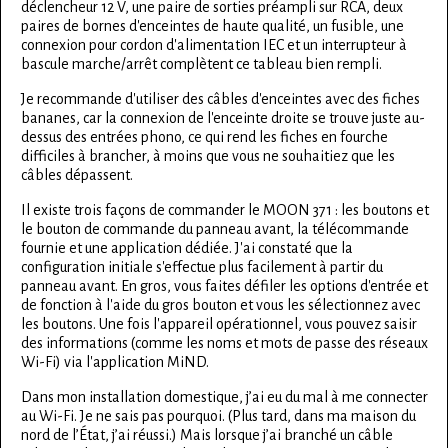
déclencheur 12 V, une paire de sorties préampli sur RCA, deux
paires de bornes d'enceintes de haute qualité, un fusible, une
connexion pour cordon d'alimentation IEC et un interrupteur à
bascule marche/arrêt complètent ce tableau bien rempli.
Je recommande d'utiliser des câbles d'enceintes avec des fiches
bananes, car la connexion de l'enceinte droite se trouve juste au-
dessus des entrées phono, ce qui rend les fiches en fourche
difficiles à brancher, à moins que vous ne souhaitiez que les
câbles dépassent.
Il existe trois façons de commander le MOON 371 : les boutons et
le bouton de commande du panneau avant, la télécommande
fournie et une application dédiée. J'ai constaté que la
configuration initiale s'effectue plus facilement à partir du
panneau avant. En gros, vous faites défiler les options d'entrée et
de fonction à l'aide du gros bouton et vous les sélectionnez avec
les boutons. Une fois l'appareil opérationnel, vous pouvez saisir
des informations (comme les noms et mots de passe des réseaux
Wi-Fi) via l'application MiND.
Dans mon installation domestique, j’ai eu du mal à me connecter
au Wi-Fi. Je ne sais pas pourquoi. (Plus tard, dans ma maison du
nord de l’État, j’ai réussi.) Mais lorsque j’ai branché un câble