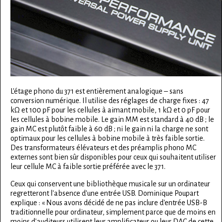
L'étage phono du 371 est entièrement analogique – sans
conversion numérique. Il utilise des réglages de charge fixes : 47
kΩ et 100 pF pour les cellules à aimant mobile, 1 kΩ et 0 pF pour
les cellules à bobine mobile. Le gain MM est standard à 40 dB ; le
gain MC est plutôt faible à 60 dB ; ni le gain ni la charge ne sont
optimaux pour les cellules à bobine mobile à très faible sortie.
Des transformateurs élévateurs et des préamplis phono MC
externes sont bien sûr disponibles pour ceux qui souhaitent utiliser
leur cellule MC à faible sortie préférée avec le 371.
Ceux qui conservent une bibliothèque musicale sur un ordinateur
regretteront l'absence d'une entrée USB. Dominique Poupart
explique : « Nous avons décidé de ne pas inclure d'entrée USB-B
traditionnelle pour ordinateur, simplement parce que de moins en
moins d'auditeurs utilisent leur amplificateur ou leur DAC de cette