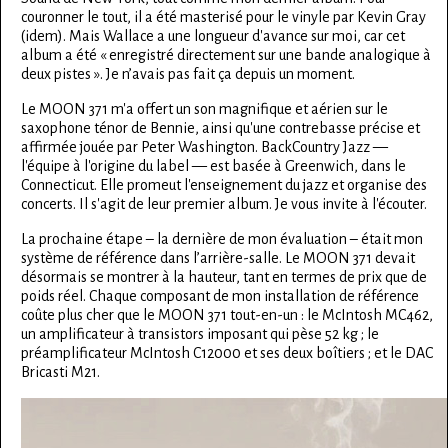
couronner le tout, il a été masterisé pour le vinyle par Kevin Gray
(idem). Mais Wallace a une longueur d'avance sur moi, car cet
album a été « enregistré directement sur une bande analogique à
deux pistes ». Je n’avais pas fait ça depuis un moment.
Le MOON 371 m'a offert un son magnifique et aérien sur le
saxophone ténor de Bennie, ainsi qu'une contrebasse précise et
affirmée jouée par Peter Washington. BackCountry Jazz —
l'équipe à l'origine du label — est basée à Greenwich, dans le
Connecticut. Elle promeut l'enseignement du jazz et organise des
concerts. Il s'agit de leur premier album. Je vous invite à l'écouter.
La prochaine étape – la dernière de mon évaluation – était mon
système de référence dans l’arrière-salle. Le MOON 371 devait
désormais se montrer à la hauteur, tant en termes de prix que de
poids réel. Chaque composant de mon installation de référence
coûte plus cher que le MOON 371 tout-en-un : le McIntosh MC462,
un amplificateur à transistors imposant qui pèse 52 kg ; le
préamplificateur McIntosh C12000 et ses deux boîtiers ; et le DAC
Bricasti M21.