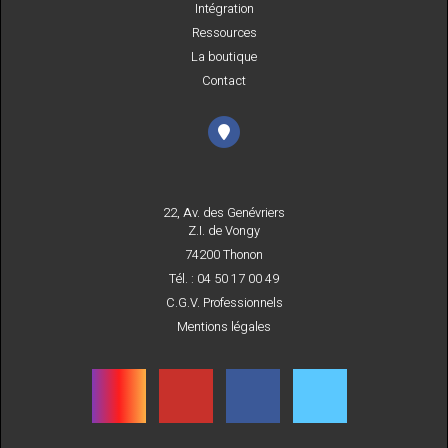
Intégration
Ressources
La boutique
Contact
22, Av. des Genévriers
Z.I. de Vongy
74200 Thonon
Tél. : 04 50 17 00 49
C.G.V. Professionnels
Mentions légales