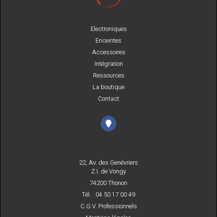
Electroniques
Enceintes
Accessoires
Intégration
Ressources
La boutique
Contact
22, Av. des Genévriers
Z.I. de Vongy
74200 Thonon
Tél. : 04 50 17 00 49
C.G.V. Professionnels