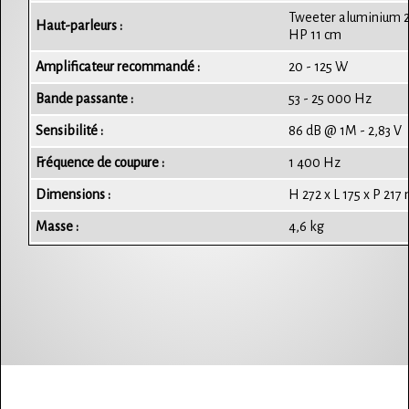
Tweeter aluminium 2
Haut-parleurs :
HP 11 cm
Amplificateur recommandé :
20 - 125 W
Bande passante :
53 - 25 000 Hz
Sensibilité :
86 dB @ 1M - 2,83 V
Fréquence de coupure :
1 400 Hz
Dimensions :
H 272 x L 175 x P 21
Masse :
4,6 kg