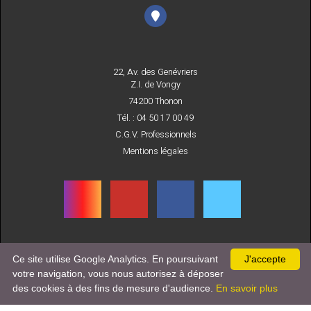
22, Av. des Genévriers
Z.I. de Vongy
74200 Thonon
Tél. : 04 50 17 00 49
C.G.V. Professionnels
Mentions légales
Ce site utilise Google Analytics. En poursuivant
J'accepte
INSCRIVEZ-VOUS
votre navigation, vous nous autorisez à déposer
À NOTRE NEWSLETTER
des cookies à des fins de mesure d'audience.
En savoir plus