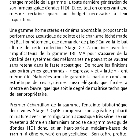
chaque modèle de la gamme la toute dernière génération de
son fameux guide d’ondes HDI. Et ce, tout en conservant une
mesure certaine quant au budget nécessaire à leur
acquisition.
Une gamme home stéréo et cinéma abordable, proposant la
performance acoustique de pointe et le charisme léché made
in JBL, honnêtement, que demander de plus ? Car voilà le but
ultime de cette collection Stage 2 : s’acoquiner avec les
amplificateurs de la gamme JBL MA pour s’assurer de la
vitalité des systèmes des mélomanes ne pouvant se vautrer
sans retenu dans le faste acoustique. De nouvelles finitions
aux patronymes gourmands - « espresso » et « latte » - ont
même été élaborées afin de garantir la parfaite cohésion
esthétique de ces systèmes aussi élégants que faciles à
mettre en ½uvre, quel que soit le degré de maîtrise technique
de leur propriétaire.
Premier échantillon de la gamme, l’enceinte bibliothèque
deux voies Stage 2 240B compense son agréable gabarit
miniature avec une configuration acoustique très sérieuse : un
tweeter à dôme en aluminium anodisé de 25mm avec guide
d’ondes HDI donc, et un haut-parleur médium-basse de
114mm à cône nervuré en polycellulose. Son coffre profite,