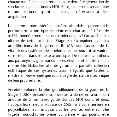
chaque modèle de la gamme la toute dernière génération de
son fameux guide d’ondes HDI. Et ce, tout en conservant une
mesure certaine quant au budget nécessaire à leur
acquisition.
Une gamme home stéréo et cinéma abordable, proposant la
performance acoustique de pointe et le charisme léché made
in JBL, honnêtement, que demander de plus ? Car voilà le but
ultime de cette collection Stage 2 : s’acoquiner avec les
amplificateurs de la gamme JBL MA pour s’assurer de la
vitalité des systèmes des mélomanes ne pouvant se vautrer
sans retenu dans le faste acoustique. De nouvelles finitions
aux patronymes gourmands - « espresso » et « latte » - ont
même été élaborées afin de garantir la parfaite cohésion
esthétique de ces systèmes aussi élégants que faciles à
mettre en ½uvre, quel que soit le degré de maîtrise technique
de leur propriétaire.
Enceinte colonne la plus grandiloquente de la gamme, la
Stage 2 280F présente un tweeter à dôme en aluminium
anodisé de 25mm avec guide d’ondes HDI donc, et deux
haut-parleurs médium-basse de 200mm à cône nervuré en
polycellulose. Son imposant coffre profite, outre sa jolie
façade monochrome brune ou crème – qui pourra être