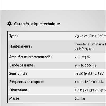
Caractéristique technique
Type :
2,5 voies, Bass-Refle
Tweeter aluminium 2
Haut-parleurs :
2x HP 20 cm
Amplificateur recommandé :
20 - 225 W
Bande passante :
33 - 25 000 Hz
Sensibilité :
91 dB @ 1M - 2,83 V
Fréquences de coupure :
1 100 Hz / 2 100 Hz
Dimensions :
H 1113 x L 357 x P 4
Masse :
25,1 kg