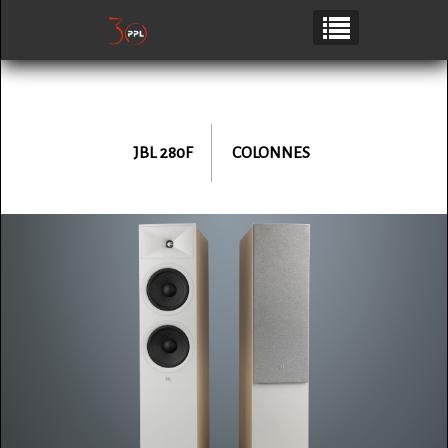
JBL
280F
COLONNES