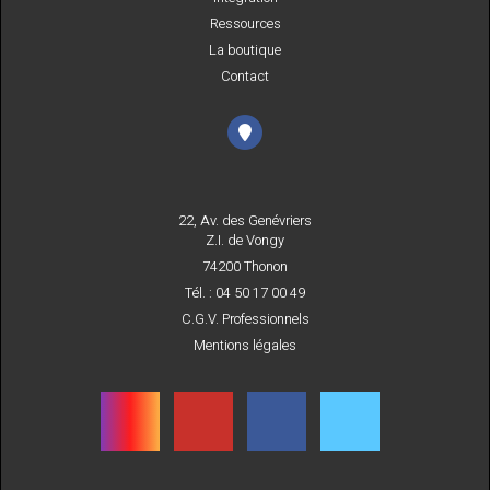
Ressources
La boutique
Contact
22, Av. des Genévriers
Z.I. de Vongy
74200 Thonon
Tél. : 04 50 17 00 49
C.G.V. Professionnels
Mentions légales