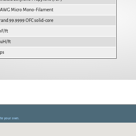
6AWG Micro Mono-Filament
trand 99.9999 OFC solid-core
pF/ft
5uH/ft
ps