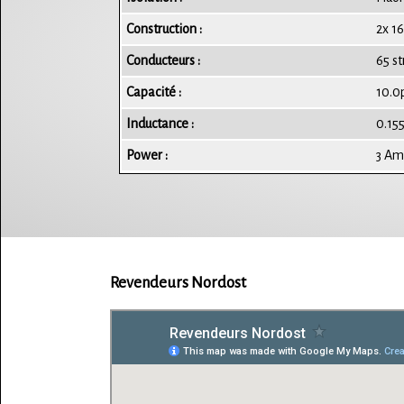
Construction :
2x 1
Conducteurs :
65 s
Capacité :
10.0
Inductance :
0.15
Power :
3 Am
Revendeurs Nordost