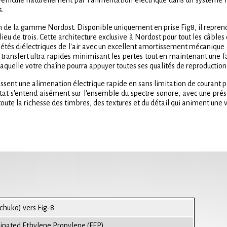
véhiculé naturellement par l'alimentation électrique dans un système hi
s.
on de la gamme Nordost. Disponible uniquement en prise Fig8, il repren
 de trois. Cette architecture exclusive à Nordost pour tout les câbles 
tés diélectriques de l'air avec un excellent amortissement mécanique et
 transfert ultra rapides minimisant les pertes tout en maintenant une 
 laquelle votre chaîne pourra appuyer toutes ses qualités de reproduction
ssent une alimenation électrique rapide en sans limitation de courant 
tat s'entend aisément sur l'ensemble du spectre sonore, avec une pré
ute la richesse des timbres, des textures et du détail qui animent une v
Schuko) vers Fig-8
rinated Ethylene Propylene (FEP)