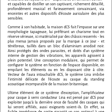
et capables de distiller un son captivant, richement détaillé,
profondément musical et furieusement convaincant, via
enceintes et autres dispositifs d’écoute auriculaire des plus
sensibles.
Comme à son habitude, la maison dCS fait l’impasse sur une
morphologie tapageuse, lui préférant un charisme tout en
réserve sérieuse, ici matérialisé par des châssis resserrés - les
plus menus jamais proposés par la marque à ce jour - et
ténébreux, taillés dans un bloc d’aluminium anodisé noir.
Ainsi protégés des ondes parasites, et dotés d’un système
interne de gestion des vibrations, les appareils agissent à
plein potentiel. Une conception modulaire, qui permet de
configurer le système en fonction de l’espace disponible, en
empilant les éléments ou en les disposant côte à côte.
Vecteur de l’aura intouchable dCS, le système Lina imbibe
l’intimité délicate de l’écoute au casque du standing
acoustique incomparable de la maison britannique.
Ultime élément de ce système d’exception, l’amplificateur
pour casque à semi conducteur Lina est pensé par dCS pour
exploiter jusqu’à la dernière once de faculté des casques qui
lui seront affiliés, aussi exigeants soient-ils. En effet, sa
faible impédance de sortie garantit un son optimal à une