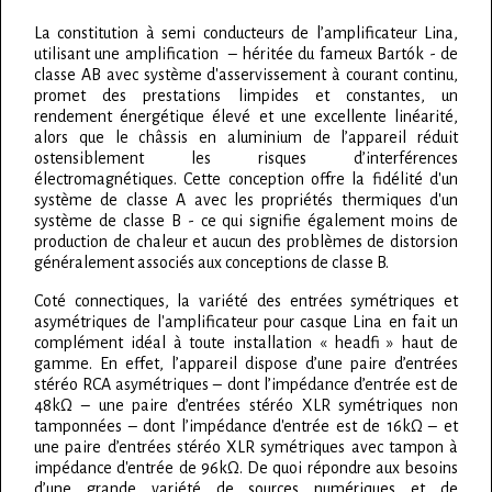
La constitution à semi conducteurs de l’amplificateur Lina,
utilisant une amplification – héritée du fameux Bartók - de
classe AB avec système d'asservissement à courant continu,
promet des prestations limpides et constantes, un
rendement énergétique élevé et une excellente linéarité,
alors que le châssis en aluminium de l’appareil réduit
ostensiblement les risques d’interférences
électromagnétiques. Cette conception offre la fidélité d'un
système de classe A avec les propriétés thermiques d'un
système de classe B - ce qui signifie également moins de
production de chaleur et aucun des problèmes de distorsion
généralement associés aux conceptions de classe B.
Coté connectiques, la variété des entrées symétriques et
asymétriques de l'amplificateur pour casque Lina en fait un
complément idéal à toute installation « headfi » haut de
gamme. En effet, l’appareil dispose d’une paire d’entrées
stéréo RCA asymétriques – dont l’impédance d’entrée est de
48kΩ – une paire d’entrées stéréo XLR symétriques non
tamponnées – dont l’impédance d'entrée est de 16kΩ – et
une paire d’entrées stéréo XLR symétriques avec tampon à
impédance d'entrée de 96kΩ. De quoi répondre aux besoins
d’une grande variété de sources numériques et de