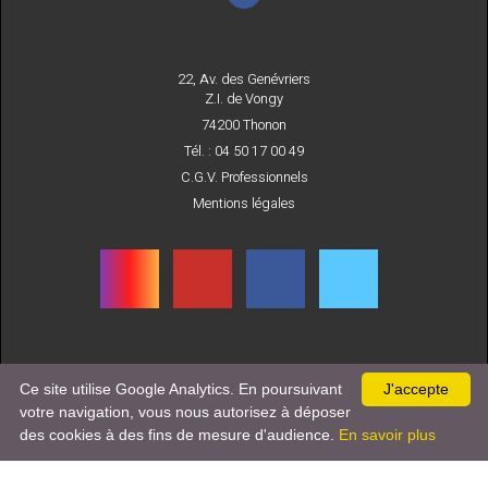
22, Av. des Genévriers
Z.I. de Vongy
74200 Thonon
Tél. : 04 50 17 00 49
C.G.V. Professionnels
Mentions légales
INSCRIVEZ-VOUS
Ce site utilise Google Analytics. En poursuivant
J'accepte
À NOTRE NEWSLETTER
votre navigation, vous nous autorisez à déposer
des cookies à des fins de mesure d'audience.
En savoir plus