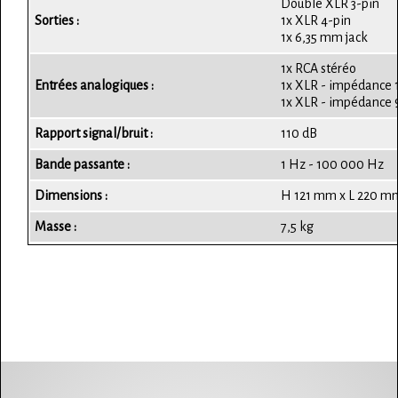
Double XLR 3-pin
Sorties :
1x XLR 4-pin
1x 6,35 mm jack
1x RCA stéréo
Entrées analogiques :
1x XLR - impédance
1x XLR - impédance
Rapport signal/bruit :
110 dB
Bande passante :
1 Hz - 100 000 Hz
Dimensions :
H 121 mm x L 220 m
Masse :
7,5 kg